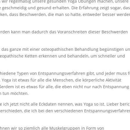
wenn wir regelmäßig unsere gesunden Yoga Übungen machen, unsere
geschmeidig und gesund erhalten. Die Erfahrung zeigt sogar, da
rken, dass Beschwerden, die man so hatte, entweder besser werde
werden kann man dadurch das Voranschreiten dieser Beschwerden
 das ganze mit einer osteopathischen Behandlung begünstigen u
steopathische Ketten erkennen und behandeln, um schneller und
chiedene Typen von Entspannungsverfahren gibt, und jeder muss f
. Yoga ist etwas für alle die Menschen, die körperliche Aktivität
erdem ist es etwas für alle, die eben nicht nur nach Entspannung
ch tun möchten.
ich jetzt nicht alle Eckdaten nennen, was Yoga so ist. Lieber beri
terschieden, die ich bei den verschiedenen Entspannungsverfahre
hnen wir so ziemlich alle Muskelgruppen in Form von