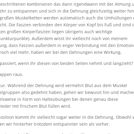
tgeschrittenen kombinieren das dann irgendwann mit der Atmung 
r zu entspannen und sich in die Dehnung gleichzeitig weiter hi
er großen Muskelketten werden automatisch auch die Umhüllungen 
cht. Die Faszien verbinden den Körper von Kopf bis Fuß und sind 
en großen Körperfaszien liegen übrigens auch wichtige
nkturpunkte). Außerdem wisst ihr vielleicht noch von meinem
ung, dass Faszien außerdem in enger Verbindung mit den Emotio
f noch viel mehr, haben wir bei den Dehnungen eine Wirkung.
passiert, wenn ihr diesen von beiden Seiten nehmt und langzieht?
Lappen raus.
atur. Während der Dehnung wird vermehrt Blut aus dem Muskel
elgruppen also gedehnt haben, gehen wir bewusst hin und mach
lsweise in Form von Halteübungen bei denen genau diese
eder mit frischem Blut füllen wird.
osition kommt ihr vielleicht sogar weiter in die Dehnung. Obwohl 
en wir hinterher trotzdem entspannter sein als vorher.