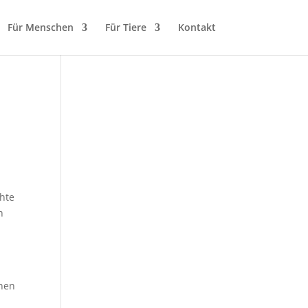
Für Menschen
Für Tiere
Kontakt
chte
n
r
ehen