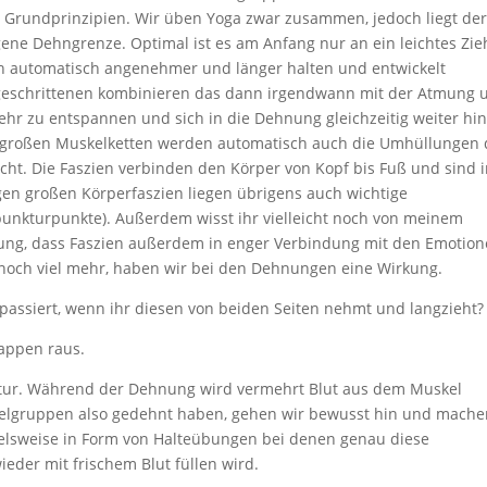
 Grundprinzipien. Wir üben Yoga zwar zusammen, jedoch liegt de
igene Dehngrenze. Optimal ist es am Anfang nur an ein leichtes Zi
h automatisch angenehmer und länger halten und entwickelt
tgeschrittenen kombinieren das dann irgendwann mit der Atmung 
r zu entspannen und sich in die Dehnung gleichzeitig weiter hi
er großen Muskelketten werden automatisch auch die Umhüllungen 
cht. Die Faszien verbinden den Körper von Kopf bis Fuß und sind 
en großen Körperfaszien liegen übrigens auch wichtige
nkturpunkte). Außerdem wisst ihr vielleicht noch von meinem
ung, dass Faszien außerdem in enger Verbindung mit den Emotio
f noch viel mehr, haben wir bei den Dehnungen eine Wirkung.
passiert, wenn ihr diesen von beiden Seiten nehmt und langzieht?
Lappen raus.
atur. Während der Dehnung wird vermehrt Blut aus dem Muskel
elgruppen also gedehnt haben, gehen wir bewusst hin und mach
lsweise in Form von Halteübungen bei denen genau diese
eder mit frischem Blut füllen wird.