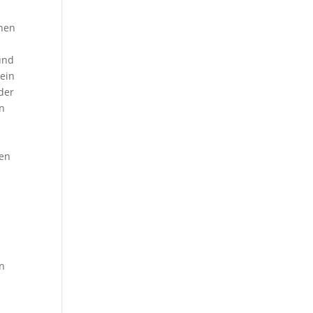
r
ehen
und
nein
der
in
nen
en