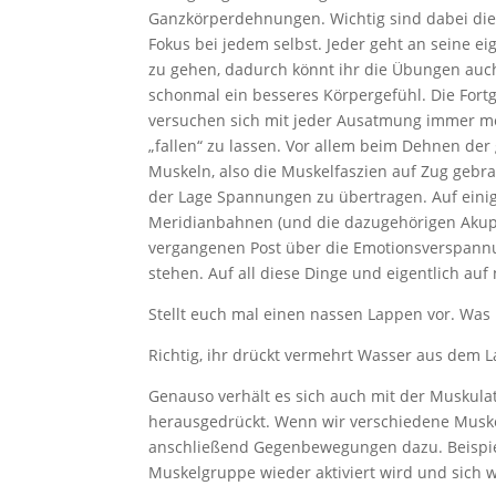
Ganzkörperdehnungen. Wichtig sind dabei die
Fokus bei jedem selbst. Jeder geht an seine e
zu gehen, dadurch könnt ihr die Übungen auc
schonmal ein besseres Körpergefühl. Die For
versuchen sich mit jeder Ausatmung immer meh
„fallen“ zu lassen. Vor allem beim Dehnen d
Muskeln, also die Muskelfaszien auf Zug gebra
der Lage Spannungen zu übertragen. Auf einig
Meridianbahnen (und die dazugehörigen Akupu
vergangenen Post über die Emotionsverspann
stehen. Auf all diese Dinge und eigentlich au
Stellt euch mal einen nassen Lappen vor. Was 
Richtig, ihr drückt vermehrt Wasser aus dem 
Genauso verhält es sich auch mit der Muskul
herausgedrückt. Wenn wir verschiedene Musk
anschließend Gegenbewegungen dazu. Beispie
Muskelgruppe wieder aktiviert wird und sich wi