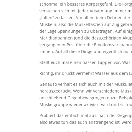
schonmal ein besseres Körpergefühl. Die For
versuchen sich mit jeder Ausatmung immer meh
„fallen“ zu lassen. Vor allem beim Dehnen d
Muskeln, also die Muskelfaszien auf Zug gebra
der Lage Spannungen zu übertragen. Auf einig
Meridianbahnen (und die dazugehörigen Akupu
vergangenen Post über die Emotionsverspann
stehen. Auf all diese Dinge und eigentlich au
Stellt euch mal einen nassen Lappen vor. Was 
Richtig, ihr drückt vermehrt Wasser aus dem 
Genauso verhält es sich auch mit der Muskul
herausgedrückt. Wenn wir verschiedene Musk
anschließend Gegenbewegungen dazu. Beispie
Muskelgruppe wieder aktiviert wird und sich wi
Probiert das einfach mal aus, nach der Gegenp
also etwas tun das auch anstrengend ist, werd