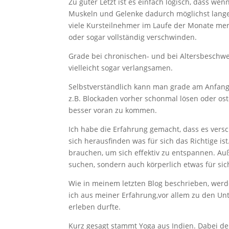
Zu guter Letzt ist es einfach logisch, dass 
Muskeln und Gelenke dadurch möglichst lange 
viele Kursteilnehmer im Laufe der Monate me
oder sogar vollständig verschwinden.
Grade bei chronischen- und bei Altersbesch
vielleicht sogar verlangsamen.
Selbstverständlich kann man grade am Anfang
z.B. Blockaden vorher schonmal lösen oder o
besser voran zu kommen.
Ich habe die Erfahrung gemacht, dass es vers
sich herausfinden was für sich das Richtige ist
brauchen, um sich effektiv zu entspannen. Auß
suchen, sondern auch körperlich etwas für si
Wie in meinem letzten Blog beschrieben, werde 
ich aus meiner Erfahrung,vor allem zu den Un
erleben durfte.
Kurz gesagt stammt Yoga aus Indien. Dabei de